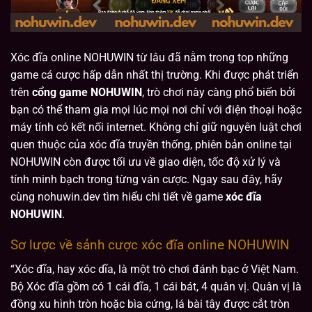
Xóc đĩa online NOHUWIN từ lâu đã nằm trong top những
game cá cược hấp dẫn nhất thị trường. Khi được phát triển
trên
cổng game NOHUWIN
, trò chơi này càng phổ biến bởi
bạn có thể tham gia mọi lúc mọi nơi chỉ với điện thoại hoặc
máy tính có kết nối internet. Không chỉ giữ nguyên luật chơi
quen thuộc của xóc đĩa truyền thống, phiên bản online tại
NOHUWIN còn được tối ưu về giao diện, tốc độ xử lý và
tính minh bạch trong từng ván cược. Ngay sau đây, hãy
cùng nohuwin.dev tìm hiểu chi tiết về game
xóc đĩa
NOHUWIN
.
Sơ lược về sảnh cược xóc đĩa online NOHUWIN
“Xóc đĩa, hay xóc dĩa, là một trò chơi đánh bạc ở Việt Nam.
Bộ Xóc đĩa gồm có 1 cái đĩa, 1 cái bát, 4 quân vị. Quân vị là
đồng xu hình tròn hoặc bìa cứng, lá bài tây được cắt tròn