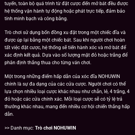
tuyến, toàn bộ quá trình từ đặt cược đến mở bát đều được
hệ thống vận hành tự động hoặc phát trực tiếp, đảm bảo
tính minh bạch và công bằng.
Trò chơi sử dụng bốn đồng xu đặt trong một chiếc đĩa và
được úp lại bằng một chiếc bát. Sau khi người chơi hoàn
tất việc đặt cược, hệ thống sẽ tiến hành xóc và mở bát để
xác định kết quả. Dựa vào số lượng mặt đỏ hoặc trắng để
phân định thắng thua cho từng ván chơi.
Một trong những điểm hấp dẫn của xóc đĩa NOHUWIN
chính là sự đa dạng của các cửa cược. Người chơi có thể
lựa chọn nhiều loại cược khác nhau như chẵn, lẻ, 4 trắng, 4
đỏ hoặc các cửa chính xác. Mỗi loại cược sẽ có tỷ lệ trả
thưởng khác nhau, mang đến nhiều cơ hội chiến thắng hấp
dẫn.
>> Danh mục:
Trò chơi NOHUWIN