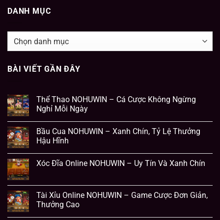
DANH MỤC
Danh
mục
BÀI VIẾT GẦN ĐÂY
Thể Thao NOHUWIN – Cá Cược Không Ngừng
Nghỉ Mỗi Ngày
Không
có
Bầu Cua NOHUWIN – Xanh Chín, Tỷ Lệ Thưởng
bình
luận
Hậu Hĩnh
ở
Thể
Không
Thao
có
Xóc Đĩa Online NOHUWIN – Uy Tín Và Xanh Chín
NOHUWIN
bình
–
luận
Không
Cá
ở
có
Cược
Bầu
bình
Không
Cua
luận
Tài Xỉu Online NOHUWIN – Game Cược Đơn Giản,
Ngừng
NOHUWIN
ở
Nghỉ
–
Thưởng Cao
Xóc
Mỗi
Xanh
Đĩa
Ngày
Chín,
Không
Online