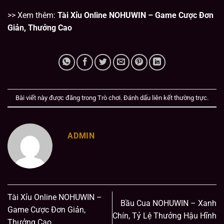
>> Xem thêm:
Tài Xỉu Online NOHUWIN – Game Cược Đơn
Giản, Thưởng Cao
Bài viết này được đăng trong
Trò chơi
. Đánh dấu
liên kết thường trực
.
ADMIN
Tài Xỉu Online NOHUWIN –
Bầu Cua NOHUWIN – Xanh
Game Cược Đơn Giản,
Chín, Tỷ Lệ Thưởng Hậu Hĩnh
Thưởng Cao